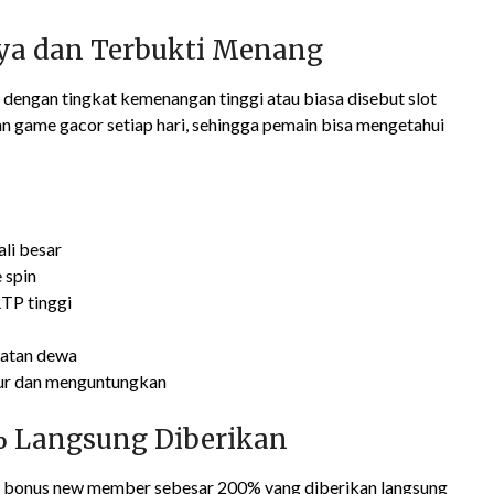
caya dan Terbukti Menang
e dengan tingkat kemenangan tinggi atau biasa disebut slot
an game gacor setiap hari, sehingga pemain bisa mengetahui
li besar
 spin
RTP tinggi
uatan dewa
bur dan menguntungkan
 Langsung Diberikan
lah bonus new member sebesar 200% yang diberikan langsung