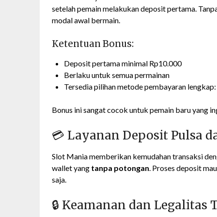
setelah pemain melakukan deposit pertama. Tanpa
modal awal bermain.
Ketentuan Bonus:
Deposit pertama minimal Rp10.000
Berlaku untuk semua permainan
Tersedia pilihan metode pembayaran lengkap: 
Bonus ini sangat cocok untuk pemain baru yang i
💳 Layanan Deposit Pulsa d
Slot Mania memberikan kemudahan transaksi deng
wallet yang
tanpa potongan
. Proses deposit ma
saja.
🔒 Keamanan dan Legalitas 