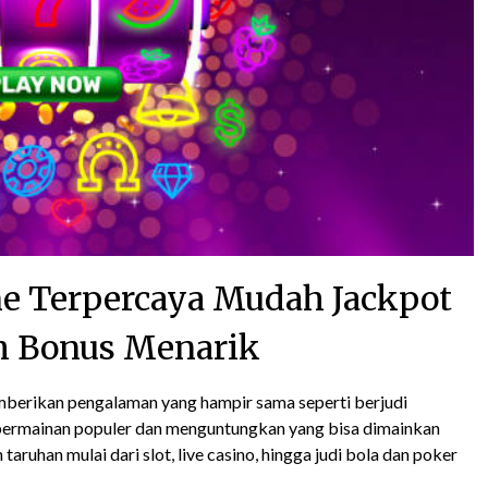
ine Terpercaya Mudah Jackpot
h Bonus Menarik
memberikan pengalaman yang hampir sama seperti berjudi
 permainan populer dan menguntungkan yang bisa dimainkan
taruhan mulai dari slot, live casino, hingga judi bola dan poker