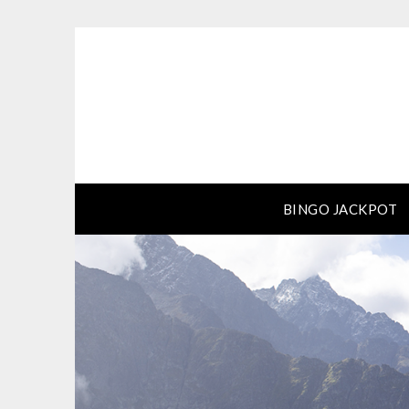
Skip
to
content
BINGO JACKPOT