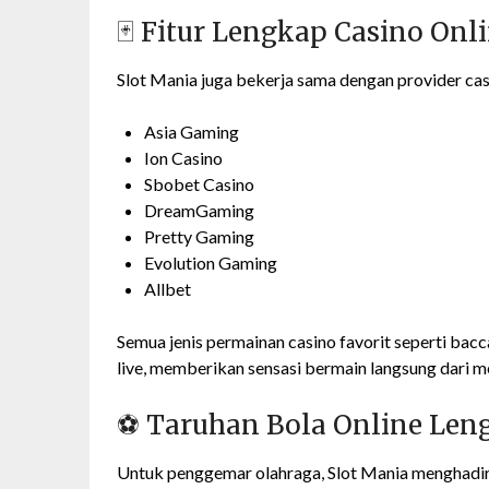
🃏 Fitur Lengkap Casino Onl
Slot Mania juga bekerja sama dengan provider cas
Asia Gaming
Ion Casino
Sbobet Casino
DreamGaming
Pretty Gaming
Evolution Gaming
Allbet
Semua jenis permainan casino favorit seperti bacca
live, memberikan sensasi bermain langsung dari me
⚽ Taruhan Bola Online Len
Untuk penggemar olahraga, Slot Mania menghadirka