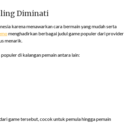
ling Diminati
donesia karena menawarkan cara bermain yang mudah serta
demo
menghadirkan berbagai judul game populer dari provider
us menarik.
opuler di kalangan pemain antara lain:
 dari game tersebut, cocok untuk pemula hingga pemain