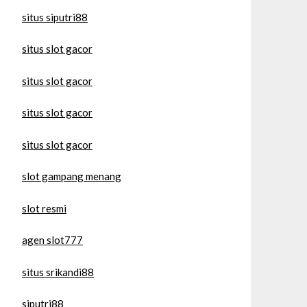
situs siputri88
situs slot gacor
situs slot gacor
situs slot gacor
situs slot gacor
slot gampang menang
slot resmi
agen slot777
situs srikandi88
siputri88