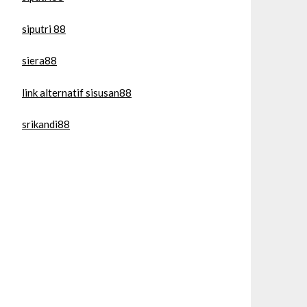
siputri 88
siera88
link alternatif sisusan88
srikandi88