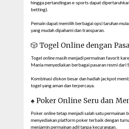
hingga pertandingan e-sports dapat dipertaruhkan 
betting).
Pemain dapat memilih berbagai opsi taruhan mulai 
yang mudah dipahami dan transparan.
🎲 Togel Online dengan Pas
Togel online masih menjadi permainan favorit kare
Mania menyediakan berbagai pasaran resmi dari S
Kombinasi diskon besar dan hadiah jackpot memb
togel yang aman dan terpercaya.
♠️ Poker Online Seru dan 
Poker online tetap menjadi salah satu permainan 
menyediakan platform poker terbaik dengan turnam
menjamin permainan adil tanpa kecurangan.