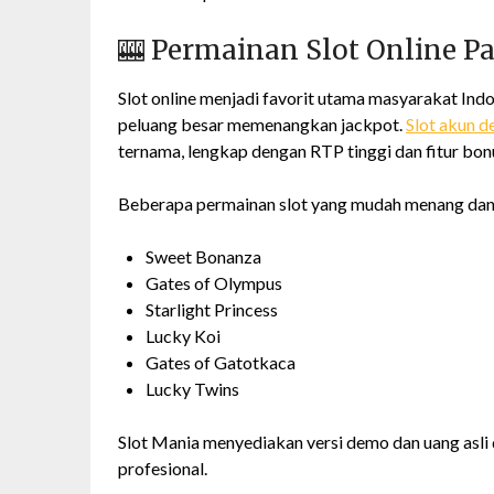
🎰 Permainan Slot Online Pa
Slot online menjadi favorit utama masyarakat In
peluang besar memenangkan jackpot.
Slot akun 
ternama, lengkap dengan RTP tinggi dan fitur bon
Beberapa permainan slot yang mudah menang dan p
Sweet Bonanza
Gates of Olympus
Starlight Princess
Lucky Koi
Gates of Gatotkaca
Lucky Twins
Slot Mania menyediakan versi demo dan uang asli
profesional.